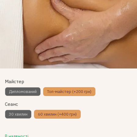
Майстер
Дипломований
Топ-майстер (+200 грн)
Сеанс
30 хвилин
60 хвилин (+400 грн)
В наявності