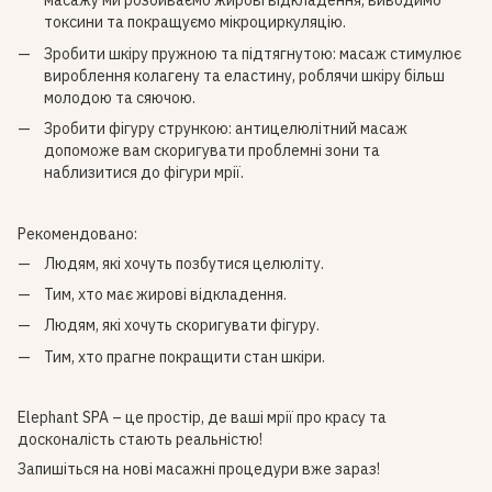
масажу ми розбиваємо жирові відкладення, виводимо
токсини та покращуємо мікроциркуляцію.
Зробити шкіру пружною та підтягнутою: масаж стимулює
вироблення колагену та еластину, роблячи шкіру більш
молодою та сяючою.
Зробити фігуру стрункою: антицелюлітний масаж
допоможе вам скоригувати проблемні зони та
наблизитися до фігури мрії.
Рекомендовано:
Людям, які хочуть позбутися целюліту.
Тим, хто має жирові відкладення.
Людям, які хочуть скоригувати фігуру.
Тим, хто прагне покращити стан шкіри.
Elephant SPA – це простір, де ваші мрії про красу та
досконалість стають реальністю!
Запишіться на нові масажні процедури вже зараз!