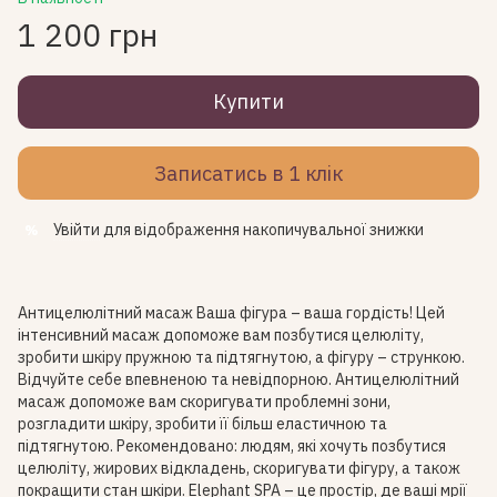
1 200 грн
Купити
Записатись в 1 клік
Увійти
для відображення накопичувальної знижки
%
Антицелюлітний масаж Ваша фігура – ваша гордість! Цей
інтенсивний масаж допоможе вам позбутися целюліту,
зробити шкіру пружною та підтягнутою, а фігуру – стрункою.
Відчуйте себе впевненою та невідпорною. Антицелюлітний
масаж допоможе вам скоригувати проблемні зони,
розгладити шкіру, зробити її більш еластичною та
підтягнутою. Рекомендовано: людям, які хочуть позбутися
целюліту, жирових відкладень, скоригувати фігуру, а також
покращити стан шкіри. Elephant SPA – це простір, де ваші мрії