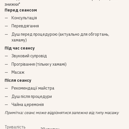
знижки"
Перед сеансом
Консультація
Перевдягання
Душ перед процедурою (актуально для обгортань,
хамаму)
Під час сеансу
Звуковий супровід
Прогрівання (тільки у хамамі)
Масаж
Після сеансу
Рекомендації майстра
Душ після процедури
Чайна церемонія
Примітка: сеанс може відрізнятися залежно від типу масажу
Тривалість