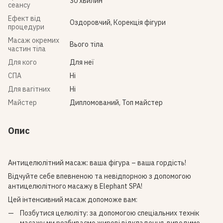
30 хвилин
сеансу
Ефект від
Оздоровчий, Корекція фігури
процедури
Масаж окремих
Вього тіла
частин тіла
Для кого
Для неї
СПА
Ні
Для вагітних
Ні
Майстер
Дипломований, Топ майстер
Опис
Антицелюлітний масаж: ваша фігура – ваша гордість!
Відчуйте себе впевненою та невідпорною з допомогою
антицелюлітного масажу в Elephant SPA!
Цей інтенсивний масаж допоможе вам:
Позбутися целюліту: за допомогою спеціальних технік