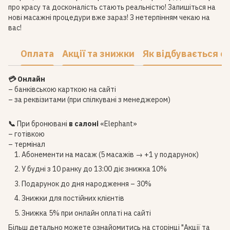
про красу та досконалість стають реальністю! Запишіться на
нові масажні процедури вже зараз! З нетерпінням чекаю на
вас!
Оплата
Акції та знижки
Як відбувається с
💳 Онлайн
– банківською карткою на сайті
– за реквізитами (при спілкувані з менеджером)
📞
При бронювані
в салоні
«Elephant»
– готівкою
– термінал
Абонементи на масаж (5 масажів → +1 у подарунок)
У будні з 10 ранку до 13:00 діє знижка 10%
Подарунок до дня народження – 30%
Знижки для постійних клієнтів
Знижка 5% при онлайн оплаті на сайті
Більш детально можете ознайомитись на сторінці
"Акції та