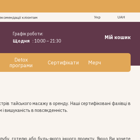
Укр
UAH
екомендації клієнтам
Графік роботи:
Мій кошик
Щодня
: 10:00 – 21:30
Detox
Сертифікати
Мерч
програми
стрів тайського масажу в оренду. Наші сертифіковані фахівці в
 і вишуканість в повсякденність.
лубу, готелю або будь-якого іншого проекту. Якщо Ви хочете