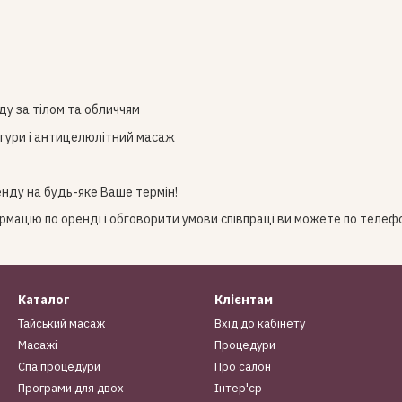
ду за тілом та обличчям
ігури і антицелюлітний масаж
нду на будь-яке Ваше термін!
ацію по оренді і обговорити умови співпраці ви можете по телефон
Каталог
Клієнтам
Тайський масаж
Вхід до кабінету
Масажі
Процедури
Спа процедури
Про салон
Програми для двох
Інтер'єр