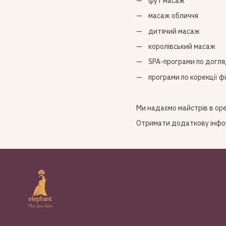
фут масаж
масаж обличчя
дитячий масаж
королівський масаж
SPA-програми по догля
програми по корекції ф
Ми надаємо майстрів в оре
Отримати додаткову інформ