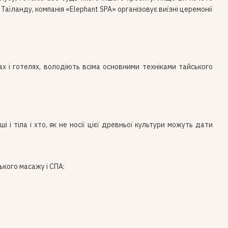
Таїланду, компанія «Elephant SPA» організовує виїзні церемонії
х і готелях, володіють всіма основними техніками тайського
 і тіла і хто, як не носії цієї древньої культури можуть дати
ького масажу і СПА: