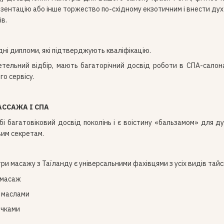
езентацію або інше торжество по-східному екзотичним і внести дух 
ів.
дні дипломи, які підтверджують кваліфікацію.
етельний відбір, мають багаторічний досвід роботи в СПА-салона
го сервісу.
АССАЖА І СПА
і багатовіковий досвід поколінь і є воістину «бальзамом» для душі
вим секретам.
ри масажу з Таїланду є універсальними фахівцями з усіх видів тайс
 масаж
 маслами
ечками