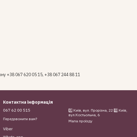
у +38 067 620 05 15, +38 067 244 88 11
Контактна інформація
067 62 00 515
1️⃣ Київ, вул. Прорізна, 22 2️⃣ Київ,
вул.Костьольна, 6
Передзвонити вам?
Мапа проїзду
Viber