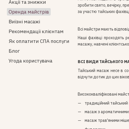
Акції та знижки
зробити свято, вечірку, пр
Оренда майстрів
за участю тайських фахівц
Виїзні масажі
Всі майстри мають відпові
Рекомендації клієнтам
Наші фахівці проходять р
Як оплатити СПА послуги
масажу, навчені клієнтсько
Блог
Угода користувача
ВСІ ВИДИ ТАЙСЬКОГО М
Тайський масаж несе в соб
відчути дотик до цих віко
Висококваліфіковані майст
традиційний тайський
масаж з ароматичними
масаж трав'яними міш