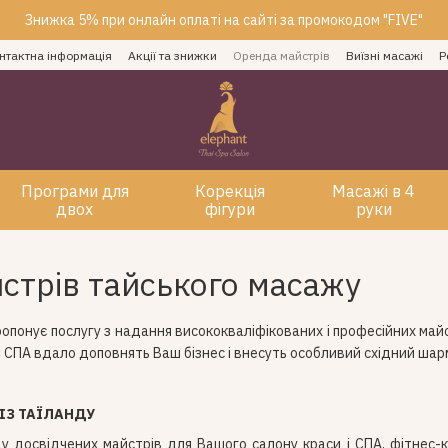
Знижка 5% при онлайн оплаті на сайті за промокодом "FIVE"
нтактна інформація
Акції та знижки
Оренда майстрів
Виїзні масажі
Р
Програми для
Корекція
Масажі в 4
двох
фігури
руки
стрів тайського масажу
ропонує послугу з надання висококваліфікованих і професійних май
і СПА вдало доповнять Ваш бізнес і внесуть особливий східний шарм
 ІЗ ТАЇЛАНДУ
у досвідчених майстрів для Вашого салону краси і СПА, фітнес-к