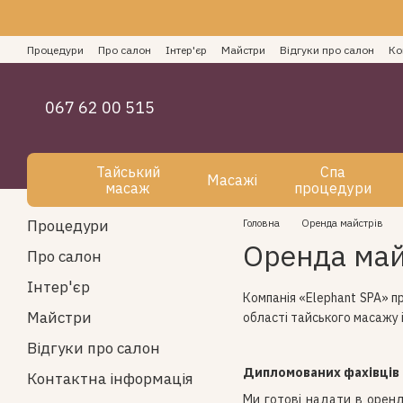
Перейти до основного контенту
Процедури
Про салон
Інтер'єр
Майстри
Відгуки про салон
Ко
Як оплатити СПА послуги
Блог
Угода користувача
067 62 00 515
Тайський
Спа
Масажі
масаж
процедури
Процедури
Головна
Оренда майстрів
Оренда май
Про салон
Інтер'єр
Компанія «Elephant SPA» п
Майстри
області тайського масажу 
Відгуки про салон
Дипломованих фахівців
Контактна інформація
Ми готові надати в оренд