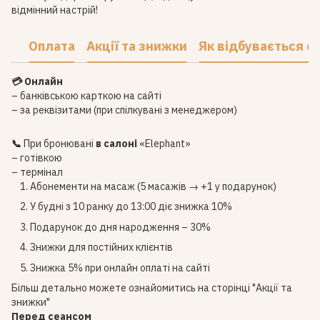
відмінний настрій!
Оплата
Акції та знижки
Як відбувається с
💳 Онлайн
– банківською карткою на сайті
– за реквізитами (при спілкувані з менеджером)
📞
При бронювані
в салоні
«Elephant»
– готівкою
– термінал
Абонементи на масаж (5 масажів → +1 у подарунок)
У будні з 10 ранку до 13:00 діє знижка 10%
Подарунок до дня народження – 30%
Знижки для постійних клієнтів
Знижка 5% при онлайн оплаті на сайті
Більш детально можете ознайомитись на сторінці
"Акції та
знижки"
Перед сеансом