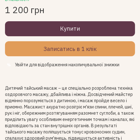
1 200 грн
Купити
Записатись в 1 клік
Увійти
для відображення накопичувальної знижки
%
Дитячий тайський масаж – це спеціально розроблена техніка
оздоровчого масажу, дбайлива і ніжна. Досвідчений майстер
відмінно порозуміється з дитиною, і масаж пройде весело і
приємно. Масажист акуратно розігріє м'язи спини, плечей, шиї,
рук і ніг, обережним розтягуванням разомнет суглоби, а також
приділить увагу особливим енергетичним точкам і каналах, які
відповідають за стан внутрішніх органів. В результаті
тайського масажу поліпшується тонус кровоносних судин,
спалахує здоровий рум'янець, підвищується активність і