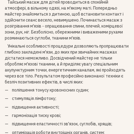
Тайський масаж для дітей проводиться в спокійній
атмосфері, в вільному одязі, на м'якому маті. Попередньо
майстер знайомиться з дитиною, щоб встановити контакт і
здійснити сеанс весело, невимушено. Починається масаж з
розігрівання м'язів - опрацювання спини, плечей, комірцевої
зони, рук, ніг. Безболісно, ​​обережними і виваженими рухами
розминаються суглоби, тканини м'язів.
Унікальні особливості процедури дозволяють пропрацювати
глибоко закладені м'язи, до яких при звичайних масажах
дістатися неможливо. Досвідчений майстер не тільки
обробляє м'язові тканини, а й приділяє увагу спеціальним
акупунктурним точки, енергетичним каналам, які пройходять
через все тіло. Результатом професійно виконаної техніки є
безліч позитивних ефектів, в числі яких:
поліпшення тонусу кровоносних судин;
стимуляція лімфотоку;
підвищення активності;
гармонізація тиску крові;
підвищення еластичності зв'язок, суглобів, хрящів;
оптимізація роботи внутрішніх органів, систем;