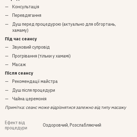
Консультація
Перевдягання
Душ перед процедурою (актуально для обгортань,
хамаму)
Під час сеансу
Звуковий супровід
Прогрівання (тільки у хамамі)
Масаж
Після сеансу
Рекомендації майстра
Душ після процедури
Чайна церемонія
Примітка: сеанс може відрізнятися залежно від типу масажу
Ефект від
Оздоровчий
,
Розслабляючий
процедури