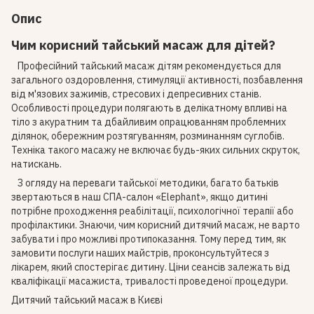
Опис
Чим корисний тайський масаж для дітей?
Професійний тайський масаж дітям рекомендується для
загального оздоровлення, стимуляції активності, позбавлення
від м'язових зажимів, стресових і депресивних станів.
Особливості процедури полягають в делікатному впливі на
тіло з акуратним та дбайливим опрацюванням проблемних
ділянок, обережним розтягуванням, розминанням суглобів.
Техніка такого масажу не включає будь-яких сильних скруток,
натискань.
З огляду на переваги тайської методики, багато батьків
звертаються в наш СПА-салон «Elephant», якщо дитині
потрібне проходження реабілітації, психологічної терапії або
профілактики. Знаючи, чим корисний дитячий масаж, не варто
забувати і про можливі протипоказання. Тому перед тим, як
замовити послуги наших майстрів, проконсультуйтеся з
лікарем, який спостерігає дитину. Ціни сеансів залежать від
кваліфікації масажиста, тривалості проведеної процедури.
Дитячий тайський масаж в Києві