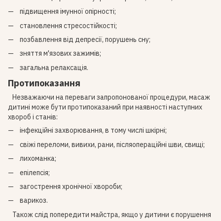
підвищення імунної опірності;
становлення стресостійкості;
позбавлення від депресії, порушень сну;
зняття м'язових зажимів;
загальна релаксація.
Протипоказання
Незважаючи на переваги запропонованої процедури, масаж
дитині може бути протипоказаний при наявності наступних
хвороб і станів:
інфекційні захворювання, в тому числі шкірні;
свіжі переломи, вивихи, рани, післяопераційні шви, свищі;
лихоманка;
епілепсія;
загострення хронічної хвороби;
варикоз.
Також слід попередити майстра, якщо у дитини є порушення