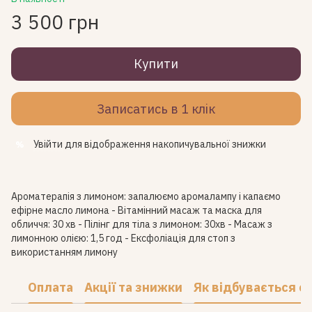
3 500 грн
Купити
Записатись в 1 клік
Увійти
для відображення накопичувальної знижки
%
Ароматерапія з лимоном: запалюємо аромалампу і капаємо
ефірне масло лимона - Вітамінний масаж та маска для
обличчя: 30 хв - Пілінг для тіла з лимоном: 30хв - Масаж з
лимонною олією: 1,5 год - Ексфоліація для стоп з
використанням лимону
Оплата
Акції та знижки
Як відбувається с