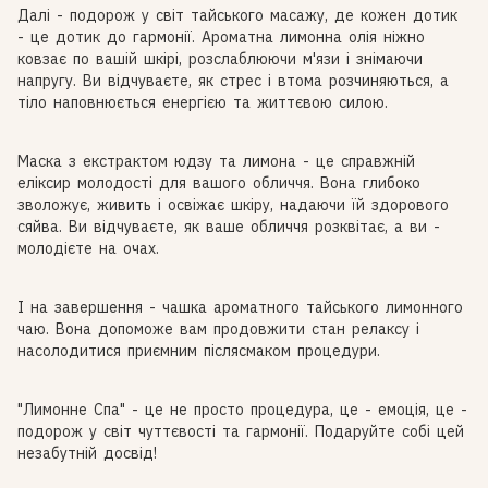
Далі - подорож у світ тайського масажу, де кожен дотик
- це дотик до гармонії. Ароматна лимонна олія ніжно
ковзає по вашій шкірі, розслаблюючи м'язи і знімаючи
напругу. Ви відчуваєте, як стрес і втома розчиняються, а
тіло наповнюється енергією та життєвою силою.
Маска з екстрактом юдзу та лимона - це справжній
еліксир молодості для вашого обличчя. Вона глибоко
зволожує, живить і освіжає шкіру, надаючи їй здорового
сяйва. Ви відчуваєте, як ваше обличчя розквітає, а ви -
молодієте на очах.
І на завершення - чашка ароматного тайського лимонного
чаю. Вона допоможе вам продовжити стан релаксу і
насолодитися приємним післясмаком процедури.
"Лимонне Спа" - це не просто процедура, це - емоція, це -
подорож у світ чуттєвості та гармонії. Подаруйте собі цей
незабутній досвід!