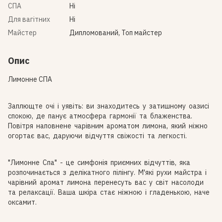
СПА
Ні
Для вагітних
Ні
Майстер
Дипломований, Топ майстер
Опис
Лимонне СПА
Заплющте очі і уявіть: ви знаходитесь у затишному оазисі
спокою, де панує атмосфера гармонії та блаженства.
Повітря наповнене чарівним ароматом лимона, який ніжно
огортає вас, даруючи відчуття свіжості та легкості.
"Лимонне Спа" - це симфонія приємних відчуттів, яка
розпочинається з делікатного пілінгу. М'які рухи майстра і
чарівний аромат лимона перенесуть вас у світ насолоди
та релаксації. Ваша шкіра стає ніжною і гладенькою, наче
оксамит.