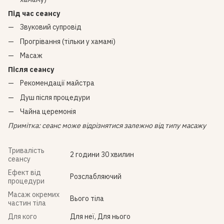
Під час сеансу
Звуковий супровід
Прогрівання (тільки у хамамі)
Масаж
Після сеансу
Рекомендації майстра
Душ після процедури
Чайна церемонія
Примітка: сеанс може відрізнятися залежно від типу масажу
Тривалість
2 години 30 хвилин
сеансу
Ефект від
Розслабляючий
процедури
Масаж окремих
Вього тіла
частин тіла
Для кого
Для неї, Для нього