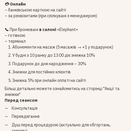
💳 Онлайн
– банківською карткою на сайті
– за реквізитами (при спілкувані з менеджером)
📞
При бронювані
в салоні
«Elephant»
– готівкою
– термінал
Абонементи на масаж (5 масажів → +1 у подарунок)
У будні з 10 ранку до 13:00 діє знижка 10%
Подарунок до дня народження – 30%
Знижки для постійних клієнтів
Знижка 5% при онлайн оплаті на сайті
Більш детально можете ознайомитись на сторінці
"Акції та
знижки"
Перед сеансом
Консультація
Перевдягання
Душ перед процедурою (актуально для обгортань,
хамаму)