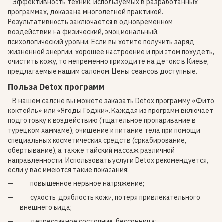
Эффективность техник, используемых в разработанных
программах, доказана многолетней практикой.
Результативность заключается в одновременном
воздействии на физический, эмоциональный,
психологический уровни. Если вы хотите получить заряд
жизненной энергии, хорошее настроение и при этом похудеть,
очистить кожу, то непременно приходите на детокс в Киеве,
предлагаемые нашим салоном. Цены сеансов доступные.
Польза Detox программ
В нашем салоне вы можете заказать Detox программу «Фито
коктейль» или «Ягоды Годжи». Каждая из программ включает
подготовку к воздействию (тщательное пропаривание в
турецком хаммаме), очищение и питание тела при помощи
специальных косметических средств (сркабирование,
обертывание), а также тайский массаж различной
направленности. Использовать услуги Detox рекомендуется,
если у вас имеются такие показания:
повышенное нервное напряжение;
сухость, дряблость кожи, потеря привлекательного
внешнего вида;
депрессивное состояние, бессонница;