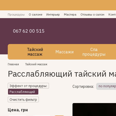
Перейти к основному контенту
Процедуры
О салоне
Интерьер
Мастера
Отзывы о салон
Конт
Как оплатить СПА услуги
Блог
Пользовательское соглашение
067 62 00 515
Тайский
Спа
Массажи
массаж
процедуры
Главная
Тайский массаж
Расслабляющий тайский м
Эффект от процедуры:
по популя
Сортировка:
Расслабляющий
Очистить фильтр
Цена, грн