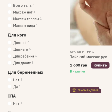
6
Всего тела
3
Массаж ног
1
Массаж головы
1
Массаж лица
Для кого
6
Для неё
5
Для него
Артикул: M-TMH-1
1
Для ребенка
Тайский массаж рук
1
Для двоих
1 600 грн
Купить
В наличии
Для беременных
8
Нет
1
Да
🏆 Рекомендуем
СПА
9
Нет