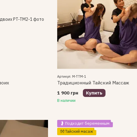
Артикул: M-TTM-1
воих
Традиционный Тайский Массаж
1 900 грн
Купить
В наличии
🤰 Подходит беременным
👐 Тайский масаж