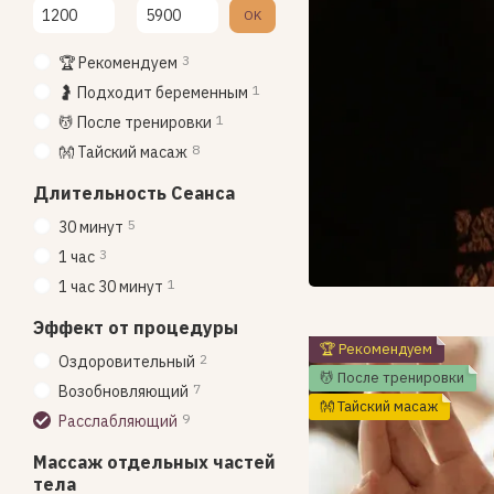
От Цена, грн
До Цена, грн
OK
3
🏆 Рекомендуем
1
🤰 Подходит беременным
1
💆 После тренировки
8
👐 Тайский масаж
Длительность Сеанса
5
30 минут
3
1 час
1
1 час 30 минут
Эффект от процедуры
🏆 Рекомендуем
2
Оздоровительный
💆 После тренировки
7
Возобновляющий
👐 Тайский масаж
9
Расслабляющий
Массаж отдельных частей
тела