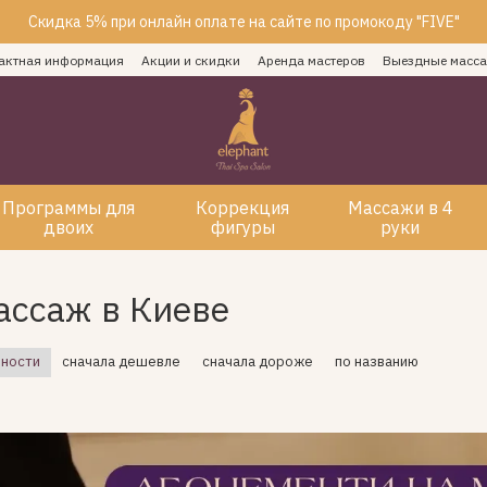
Скидка 5% при онлайн оплате на сайте по промокоду "FIVE"
актная информация
Акции и скидки
Аренда мастеров
Выездные масс
Программы для
Коррекция
Массажи в 4
двоих
фигуры
руки
ассаж в Киеве
рности
сначала дешевле
сначала дороже
по названию