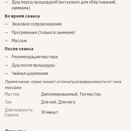
Душ перед процедурой (актуально для обёртываний,
хаммама)
Во время сеанса
Звуковое сопровождение
Прогревание (только в хаммаме)
Массаж
После сеанса
Рекомендации мастера
Душ после процедуры
Чайная церемония
Примечание: сеанс может отличаться взависимости от типа
массажа
Мастер.
Дипломированный, Топ мастер
Тип
Для неё, Для него
Длительность
30 минут
Сеанса