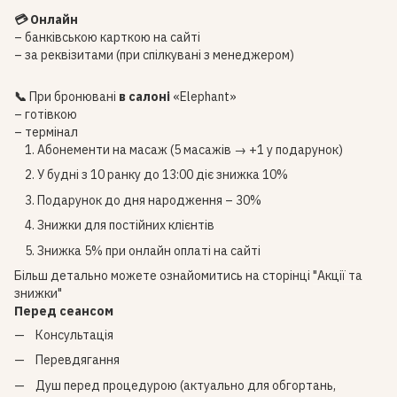
💳 Онлайн
– банківською карткою на сайті
– за реквізитами (при спілкувані з менеджером)
📞
При бронювані
в салоні
«Elephant»
– готівкою
– термінал
Абонементи на масаж (5 масажів → +1 у подарунок)
У будні з 10 ранку до 13:00 діє знижка 10%
Подарунок до дня народження – 30%
Знижки для постійних клієнтів
Знижка 5% при онлайн оплаті на сайті
Більш детально можете ознайомитись на сторінці
"Акції та
знижки"
Перед сеансом
Консультація
Перевдягання
Душ перед процедурою (актуально для обгортань,