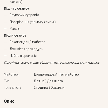
хамаму)
Під час сеансу
Звуковий супровід
Прогрівання (тільки у хамамі)
Масаж
Після сеансу
Рекомендації майстра
Душ після процедури
Чайна церемонія
Примітка: сеанс може відрізнятися залежно від типу масажу
Майстер.
Дипломований, Топ майстер
Тип
Для неї, Для нього
Тривалість
1 година 30 хвилин
Опис