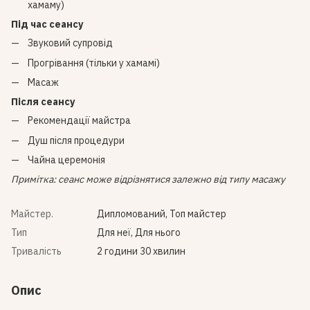
хамаму)
Під час сеансу
Звуковий супровід
Прогрівання (тільки у хамамі)
Масаж
Після сеансу
Рекомендації майстра
Душ після процедури
Чайна церемонія
Примітка: сеанс може відрізнятися залежно від типу масажу
Майстер.
Дипломований, Топ майстер
Тип
Для неї, Для нього
Тривалість
2 години 30 хвилин
Опис