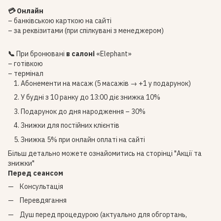
💳 Онлайн
– банківською карткою на сайті
– за реквізитами (при спілкувані з менеджером)
📞
При бронювані
в салоні
«Elephant»
– готівкою
– термінал
Абонементи на масаж (5 масажів → +1 у подарунок)
У будні з 10 ранку до 13:00 діє знижка 10%
Подарунок до дня народження – 30%
Знижки для постійних клієнтів
Знижка 5% при онлайн оплаті на сайті
Більш детально можете ознайомитись на сторінці
"Акції та
знижки"
Перед сеансом
Консультація
Перевдягання
Душ перед процедурою (актуально для обгортань,