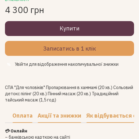
4 300 грн
Купити
Записатись в 1 клік
Увійти
для відображення накопичувальної знижки
%
СПА "Для чоловіків" Пропарювання в хаммамі (20 хв.) Сольовий
детокс пілінг (20 хв.) Пінний масаж (20 хв.) Традиційний
тайський масаж (1,5 год)
Оплата
Акції та знижки
Як відбувається с
💳 Онлайн
– банківською карткою на сайті