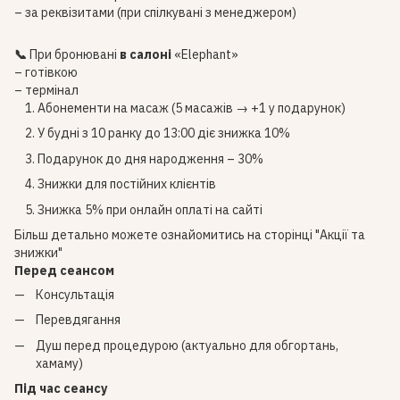
– за реквізитами (при спілкувані з менеджером)
📞
При бронювані
в салоні
«Elephant»
– готівкою
– термінал
Абонементи на масаж (5 масажів → +1 у подарунок)
У будні з 10 ранку до 13:00 діє знижка 10%
Подарунок до дня народження – 30%
Знижки для постійних клієнтів
Знижка 5% при онлайн оплаті на сайті
Більш детально можете ознайомитись на сторінці
"Акції та
знижки"
Перед сеансом
Консультація
Перевдягання
Душ перед процедурою (актуально для обгортань,
хамаму)
Під час сеансу