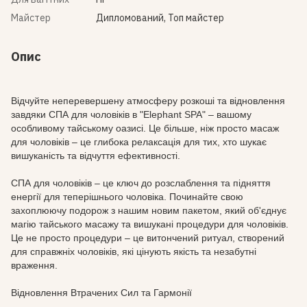
Майстер
Дипломований, Топ майстер
Опис
Відчуйте неперевершену атмосферу розкоші та відновлення
завдяки СПА для чоловіків в "Elephant SPA" – вашому
особливому тайському оазисі. Це більше, ніж просто масаж
для чоловіків – це глибока релаксація для тих, хто шукає
вишуканість та відчуття ефективності.
СПА для чоловіків – це ключ до розслаблення та підняття
енергії для теперішнього чоловіка. Починайте свою
захоплюючу подорож з нашим новим пакетом, який об'єднує
магію тайського масажу та вишукані процедури для чоловіків.
Це не просто процедури – це витончений ритуал, створений
для справжніх чоловіків, які цінують якість та незабутні
враження.
Відновлення Втрачених Сил та Гармонії