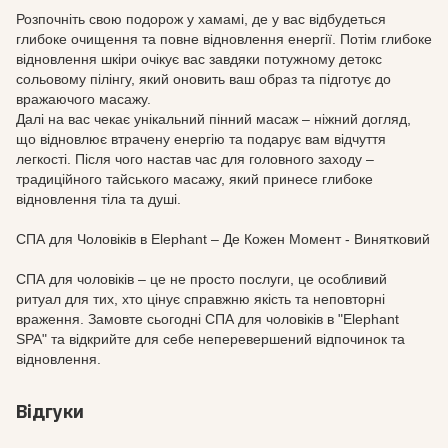
Розпочніть свою подорож у хамамі, де у вас відбудеться
глибоке очищення та повне відновлення енергії. Потім глибоке
відновлення шкіри очікує вас завдяки потужному детокс
сольовому пілінгу, який оновить ваш образ та підготує до
вражаючого масажу.
Далі на вас чекає унікальний пінний масаж – ніжний догляд,
що відновлює втрачену енергію та подарує вам відчуття
легкості. Після чого настав час для головного заходу –
традиційного тайського масажу, який принесе глибоке
відновлення тіла та душі.
СПА для Чоловіків в Elephant – Де Кожен Момент - Винятковий
СПА для чоловіків – це не просто послуги, це особливий
ритуал для тих, хто цінує справжню якість та неповторні
враження. Замовте сьогодні СПА для чоловіків в "Elephant
SPA" та відкрийте для себе неперевершений відпочинок та
відновлення.
Відгуки