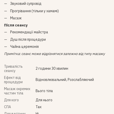
Звуковий супровід
Прогрівання (тільки у хамамі)
Масаж
Після сеансу
Рекомендації майстра
Душ після процедури
Чайна церемонія
Примітка: сеанс може відрізнятися залежно від типу масажу
Тривалість
2 години 30 хвилин
сеансу
Ефект від
Відновлювальний, Розслабляючий
процедури
Масаж окремих
Вього тіла
частин тіла
Для кого
Для нього
СПА
Так
Для вагітних
Ні