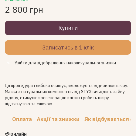
2 800 грн
Купити
Записатись в 1 клік
Увійти
для відображення накопичувальної знижки
%
Ця процедура глибоко очищує, зволожує та відновлює шкіру.
Маска з натуральних компонентів від STYX виводить зайву
рідину, стимулює регенерацію клітин і робить шкіру
підтягнутою та сяючою.
Оплата
Акції та знижки
Як відбувається с
💳 Онлайн