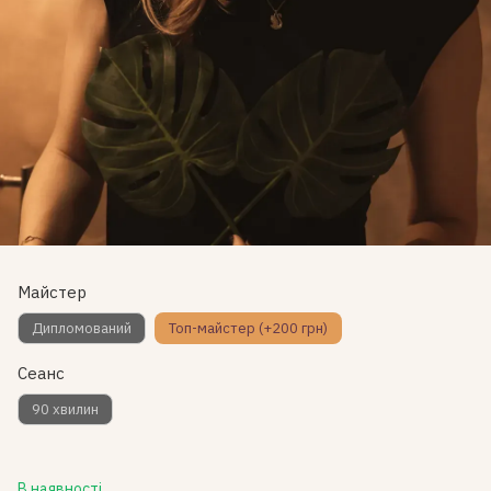
Майстер
Дипломований
Топ-майстер (+200 грн)
Сеанс
90 хвилин
В наявності