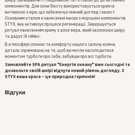
шкіру, залишаючи її гладенькою та готовою до дії активних
компонентів. Для зони бюсту використовується крем із
витяжкою з ікри, що забезпечує ніжний догляд і захист.
Основним етапом є нанесення маски з морських компонентів
STYX, яка активізує процеси регенерації. Завершується
ритуал нанесенням крему з алое вера, який заспокоює шкіру
та дарує їй сяйво.
В атмосфері спокою та комфорту нашого салону кожна
деталь спрямована на те, щоб ви могли насолодитися
моментом турботи про себе, забувши про всі турботи.
Замовляйте SPA ритуал "Енергія океану" вже сьогодні та
дозвольте своїй шкірі відчути новий рівень догляду. З
STYX ваша краса – це природна гармонія!
Відгуки