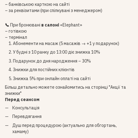
– банківською карткою на сайті
– за реквізитами (при спілкувані з менеджером)
📞
При бронювані
в салоні
«Elephant»
– готівкою
– термінал
Абонементи на масаж (5 масажів → +1 у подарунок)
У будні з 10 ранку до 13:00 діє знижка 10%
Подарунок до дня народження – 30%
Знижки для постійних клієнтів
Знижка 5% при онлайн оплаті на сайті
Більш детально можете ознайомитись на сторінці
"Акції та
знижки"
Перед сеансом
Консультація
Перевдягання
Душ перед процедурою (актуально для обгортань,
хамаму)