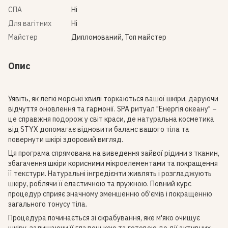
СПА
Ні
Для вагітних
Ні
Майстер
Дипломований, Топ майстер
Опис
Уявіть, як легкі морські хвилі торкаються вашої шкіри, даруючи
відчуття оновлення та гармонії. SPA ритуал "Енергія океану" –
це справжня подорож у світ краси, де натуральна косметика
від STYX допомагає відновити баланс вашого тіла та
повернути шкірі здоровий вигляд.
Ця програма спрямована на виведення зайвої рідини з тканин,
збагачення шкіри корисними мікроелементами та покращення
її текстури. Натуральні інгредієнти живлять і розгладжують
шкіру, роблячи її еластичною та пружною. Повний курс
процедур сприяє значному зменшенню об'ємів і покращенню
загального тонусу тіла.
Процедура починається зі скрабування, яке м'яко очищує