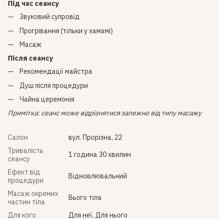
Під час сеансу
Звуковий супровід
Прогрівання (тільки у хамамі)
Масаж
Після сеансу
Рекомендації майстра
Душ після процедури
Чайна церемонія
Примітка: сеанс може відрізнятися залежно від типу масажу
Салон
вул. Прорізна, 22
Тривалість
1 година 30 хвилин
сеансу
Ефект від
Відновлювальний
процедури
Масаж окремих
Вього тіла
частин тіла
Для кого
Для неї, Для нього