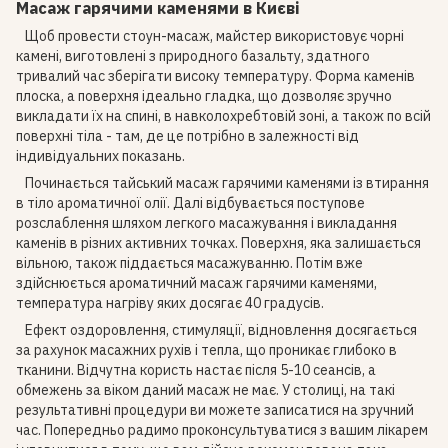
Масаж гарячими каменями в Києві
Щоб провести стоун-масаж, майстер використовує чорні
камені, виготовлені з природного базальту, здатного
тривалий час зберігати високу температуру. Форма каменів
плоска, а поверхня ідеально гладка, що дозволяє зручно
викладати їх на спині, в навколохребтовій зоні, а також по всій
поверхні тіла - там, де це потрібно в залежності від
індивідуальних показань.
Починається тайський масаж гарячими каменями із втирання
в тіло ароматичної олії. Далі відбувається поступове
розслаблення шляхом легкого масажування і викладання
каменів в різних активних точках. Поверхня, яка залишається
вільною, також піддається масажуванню. Потім вже
здійснюється ароматичний масаж гарячими каменями,
температура нагріву яких досягає 40 градусів.
Ефект оздоровлення, стимуляції, відновлення досягається
за рахунок масажних рухів і тепла, що проникає глибоко в
тканини. Відчутна користь настає після 5-10 сеансів, а
обмежень за віком даний масаж не має. У столиці, на такі
результативні процедури ви можете записатися на зручний
час. Попередньо радимо проконсультуватися з вашим лікарем