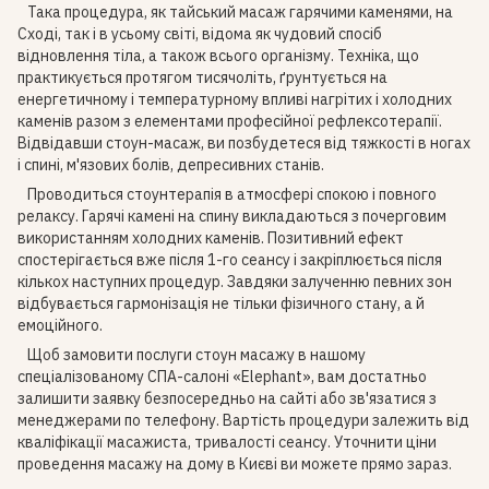
Така процедура, як тайський масаж гарячими каменями, на
Сході, так і в усьому світі, відома як чудовий спосіб
відновлення тіла, а також всього організму. Техніка, що
практикується протягом тисячоліть, ґрунтується на
енергетичному і температурному впливі нагрітих і холодних
каменів разом з елементами професійної рефлексотерапії.
Відвідавши стоун-масаж, ви позбудетеся від тяжкості в ногах
і спині, м'язових болів, депресивних станів.
Проводиться стоунтерапія в атмосфері спокою і повного
релаксу. Гарячі камені на спину викладаються з почерговим
використанням холодних каменів. Позитивний ефект
спостерігається вже після 1-го сеансу і закріплюється після
кількох наступних процедур. Завдяки залученню певних зон
відбувається гармонізація не тільки фізичного стану, а й
емоційного.
Щоб замовити послуги стоун масажу в нашому
спеціалізованому СПА-салоні «Elephant», вам достатньо
залишити заявку безпосередньо на сайті або зв'язатися з
менеджерами по телефону. Вартість процедури залежить від
кваліфікації масажиста, тривалості сеансу. Уточнити ціни
проведення масажу на дому в Києві ви можете прямо зараз.