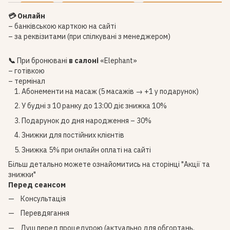
💳 Онлайн
– банківською карткою на сайті
– за реквізитами (при спілкувані з менеджером)
📞
При бронювані
в салоні
«Elephant»
– готівкою
– термінал
Абонементи на масаж (5 масажів → +1 у подарунок)
У будні з 10 ранку до 13:00 діє знижка 10%
Подарунок до дня народження – 30%
Знижки для постійних клієнтів
Знижка 5% при онлайн оплаті на сайті
Більш детально можете ознайомитись на сторінці
"Акції та
знижки"
Перед сеансом
Консультація
Перевдягання
Душ перед процедурою (актуально для обгортань,