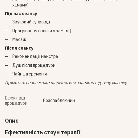
хамаму)
Під час сеансу
Звуковий супровід
Прогрівання (тільки у хамамі)
Масаж
Після сеансу
Рекомендації майстра
Душ після процедури
Чайна церемонія
Примітка: сеанс може відрізнятися залежно від типу масажу
Ефект від
Розслабляючий
процедури
Опис
Ефективність стоун терапії