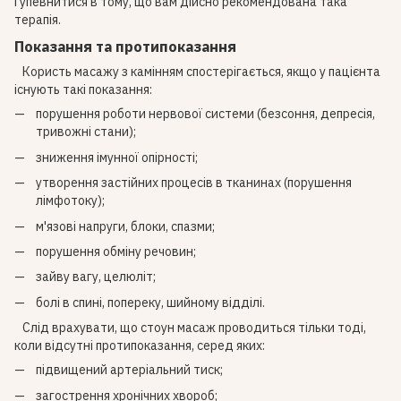
і упевнитися в тому, що вам дійсно рекомендована така
терапія.
Показання та протипоказання
Користь масажу з камінням спостерігається, якщо у пацієнта
існують такі показання:
порушення роботи нервової системи (безсоння, депресія,
тривожні стани);
зниження імунної опірності;
утворення застійних процесів в тканинах (порушення
лімфотоку);
м'язові напруги, блоки, спазми;
порушення обміну речовин;
зайву вагу, целюліт;
болі в спині, попереку, шийному відділі.
Слід врахувати, що стоун масаж проводиться тільки тоді,
коли відсутні протипоказання, серед яких:
підвищений артеріальний тиск;
загострення хронічних хвороб;