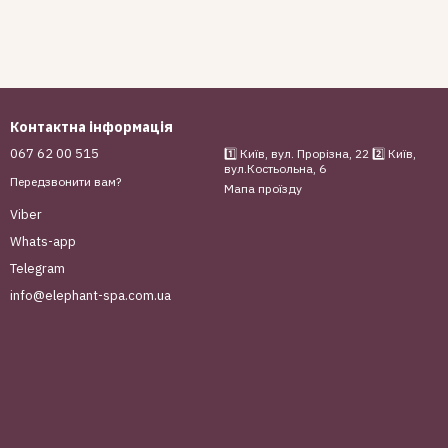
Контактна інформація
067 62 00 515
1️⃣ Київ, вул. Прорізна, 22 2️⃣ Київ,
вул.Костьольна, 6
Передзвонити вам?
Мапа проїзду
Viber
Whats-app
Telegram
info@elephant-spa.com.ua