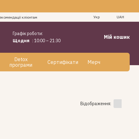
Укр
UAH
екомендації клієнтам
Графік роботи:
Мій кошик
Щодня
: 10:00 – 21:30
Detox
Сертифікати
Мерч
програми
Відображення: