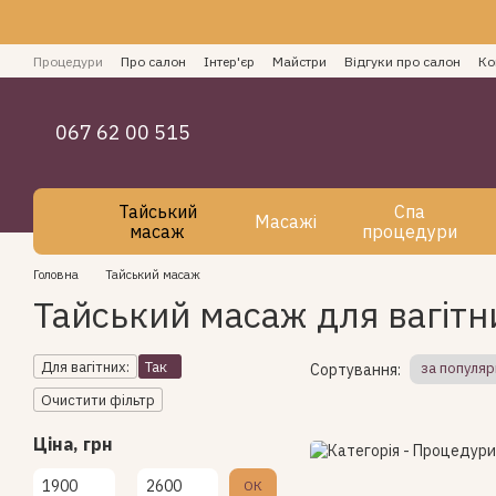
Перейти до основного контенту
Процедури
Про салон
Інтер'єр
Майстри
Відгуки про салон
Ко
Як оплатити СПА послуги
Блог
Угода користувача
067 62 00 515
Тайський
Спа
Масажі
масаж
процедури
Головна
Тайський масаж
Тайський масаж для вагітни
Для вагітних:
Так
за популяр
Сортування:
Очистити фільтр
Ціна, грн
Від Ціна, грн
До Ціна, грн
ОК