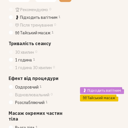
0
🏆 Рекомендуємо
1
🤰 Підходить вагітним
0
💆 Після тренування
1
👐 Тайський масаж
Тривалість сеансу
0
30 хвилин
1
1 година
0
1 година 30 хвилин
Ефект від процедури
1
Оздоровчий
🤰 Підходить вагітним
0
Відновлювальний
👐 Тайський масаж
1
Розслабляючий
Масаж окремих частин
тіла
1
Вього тіла