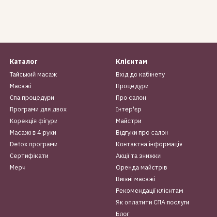
Каталог
Клієнтам
Тайський масаж
Вхід до кабінету
Масажі
Процедури
Спа процедури
Про салон
Програми для двох
Інтер'єр
Корекція фігури
Майстри
Масажі в 4 руки
Відгуки про салон
Detox програми
Контактна інформація
Сертифікати
Акції та знижки
Мерч
Оренда майстрів
Виїзні масажі
Рекомендації клієнтам
Як оплатити СПА послуги
Блог