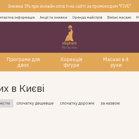
Знижка 5% при онлайн оплаті на сайті за промокодом "FIVE"
нтактна інформація
Акції та знижки
Оренда майстрів
Виїзні масажі
Р
Програми для
Корекція
Масажі в 4
двох
фігури
руки
х в Києві
ністю
спочатку дешевше
спочатку дорожчі
за назвою