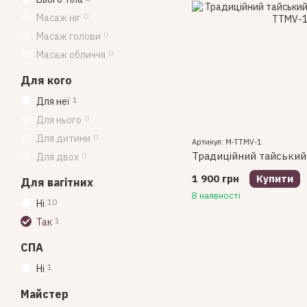
0
Масаж ніг
0
Масаж голови
0
Масаж обличчя
Для кого
1
Для неї
0
Для нього
0
Для дитини
Артикул: M-TTMV-1
Традиційний тайський 
0
Для двох
1 900 грн
Купити
Для вагітних
В наявності
10
Ні
1
Так
СПА
1
Ні
Майстер