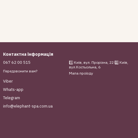
Контактна інформація
067 62 00 515
1️⃣ Київ, вул. Прорізна, 22 2️⃣ Київ,
вул.Костьольна, 6
Передзвонити вам?
Мапа проїзду
Viber
Whats-app
Telegram
info@elephant-spa.com.ua