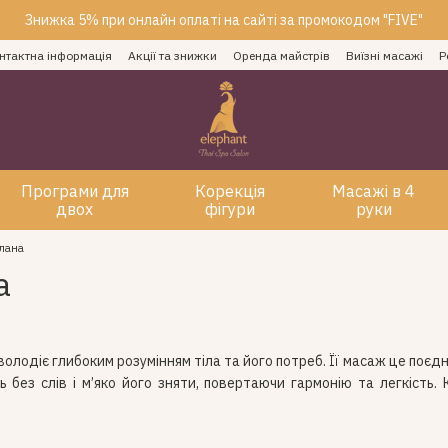
Знижка 5% при онлайн оплаті на сайті за промокодом "FIVE"
нтактна інформація
Акції та знижки
Оренда майстрів
Виїзні масажі
Р
Програми для
Корекція
Масажі в 4
двох
фігури
руки
тлана
а
володіє глибоким розумінням тіла та його потреб. Її масаж це поєд
ь без слів і м’яко його зняти, повертаючи гармонію та легкість