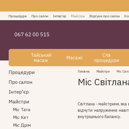
Перейти до основного контенту
Процедури
Про салон
Інтер'єр
Майстри
Відгуки про салон
Ко
Як оплатити СПА послуги
Блог
Угода користувача
067 62 00 515
Тайський
Спа
Масажі
масаж
процедури
Процедури
Головна
Майстри
Міс Сві
Міс Світлан
Про салон
Інтер'єр
Майстри
Світлана - майстриня, яка 
Міс Тата
відчути напруження навіт
внутрішнього балансу.
Міс Кет
Міс Дрім