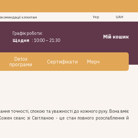
Укр
UAH
екомендації клієнтам
Графік роботи:
Мій кошик
Щодня
: 10:00 – 21:30
Detox
Сертифікати
Мерч
програми
нання точності, спокою та уважності до кожного руху. Вона вміє
. Кожен сеанс зі Світланою - це стан повного розслаблення й