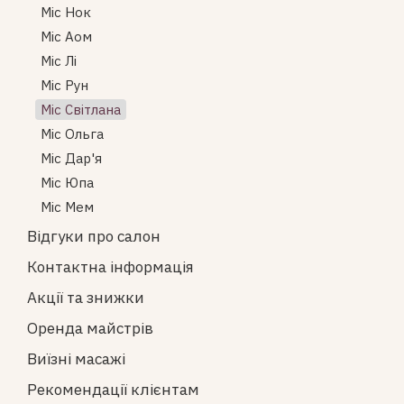
Міс Нок
Міс Аом
Міс Лі
Міс Рун
Міс Світлана
Міс Ольга
Міс Дар'я
Міс Юпа
Міс Мем
Відгуки про салон
Контактна інформація
Акції та знижки
Оренда майстрів
Виїзні масажі
Рекомендації клієнтам