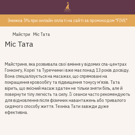
Знижка 5% при онлайн оплаті на сайті за промокодом "FIVE"
Майстри
Міс Тата
Міс Тата
Майстриня, яка розвивала свої вміння у відомих спа-центрах
Гонконгу, Кореї та Туреччини і вже має понад 13 років досвіду.
Вона спеціалізується на масажах, що спрямовані на
покращення кровообігу та підвищення тонусу м’язів. Тата
вірить, що якісний масаж здатен не тільки зняти біль, але й
повернути тілу легкість та силу. Її сеанси часто рекомендують
для відновлення після фізичних навантажень або тривалого
сидячого способу життя. Техніка Тати завжди дуже
ефективна.