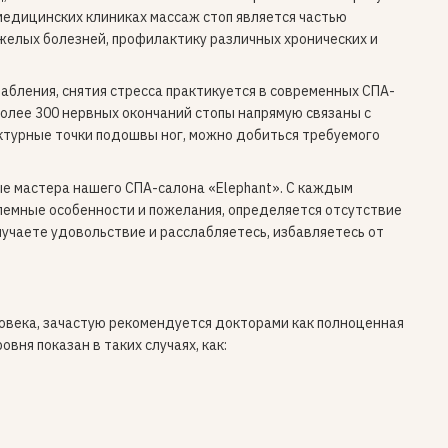
медицинских клиниках массаж стоп является частью
желых болезней, профилактику различных хронических и
абления, снятия стресса практикуется в современных СПА-
олее 300 нервных окончаний стопы напрямую связаны с
ктурные точки подошвы ног, можно добиться требуемого
е мастера нашего СПА-салона «Elephant». С каждым
емные особенности и пожелания, определяется отсутствие
лучаете удовольствие и расслабляетесь, избавляетесь от
овека, зачастую рекомендуется докторами как полноценная
ня показан в таких случаях, как: