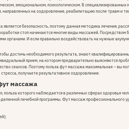
ическом, эмоциональном, психологическом. В специализированных 
, направленных на оздоровление, реабилитацию после травм и тя
 является безопасность, поэтому данная методика лечения, рассл
проработки стоп начинаются многие виды массажей. Посредством б
и органами. И если правильно воздействовать на нужные акупун
чтобы достичь необходимого результата, знают квалифицированны
ивидуальный прием, на котором предварительно выясняются пробл
ество сеансов. Поэтому польза фут массажа максимальная – вы по
 стресса, получаете результативное оздоровление.
фут массажа
, польза которого наблюдается в различных сферах здоровья чел
еделенной лечебной программы. Фут массаж профессионального уров
ей);