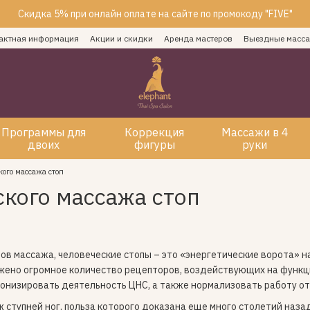
Скидка 5% при онлайн оплате на сайте по промокоду "FIVE"
актная информация
Акции и скидки
Аренда мастеров
Выездные масс
Программы для
Коррекция
Массажи в 4
двоих
фигуры
руки
кого массажа стоп
ского массажа стоп
ов массажа, человеческие стопы – это «энергетические ворота» н
жено огромное количество рецепторов, воздействующих на функц
онизировать деятельность ЦНС, а также нормализовать работу от
ступней ног, польза которого доказана еще много столетий наза