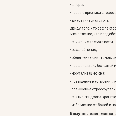
· шпоры;
· первые признаки атероск
· диабетическая стопа.
Ввиду того, что рефлекто
впечатление, что воздейс
· снижение тревожности;
· расслабление;
· облегчение симптомов, с
· профилактику болезней м
· нормализацию сна;
· повышение настроения, 
· повышение стрессоустой
· снятие синдрома хрониче
· избавление от болей в н
Кому полезен массаж