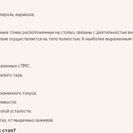
лероза, варикоза;
рные точки, расположенные на стопах, связаны с деятельностью в
твие осуществляется на тело полностью. К наиболее выраженным
вязанных с ПМС;
алого таза;
жизненного тонуса;
чивости;
ской усталости;
огах, от мышечных зажимов.
 стоп?