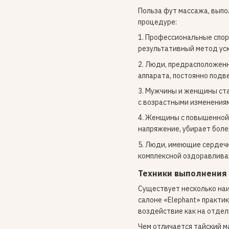
Польза фут массажа, выпо
процедуре:
1. Профессиональные спор
результативный метод уск
2. Люди, предрасположенн
аппарата, постоянно подв
3. Мужчины и женщины ста
с возрастными изменения
4. Женщины с повышенной 
напряжение, убирает боле
5. Люди, имеющие сердечн
комплексной оздоравлива
Техники выполнения
Существует несколько наи
салоне «Elephant» практи
воздействие как на отдель
Чем отличается тайский м