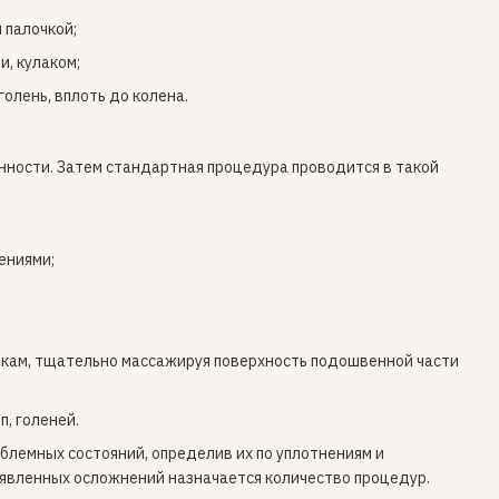
 палочкой;
, кулаком;
голень, вплоть до колена.
ности. Затем стандартная процедура проводится в такой
ениями;
кам, тщательно массажируя поверхность подошвенной части
, голеней.
лемных состояний, определив их по уплотнениям и
выявленных осложнений назначается количество процедур.