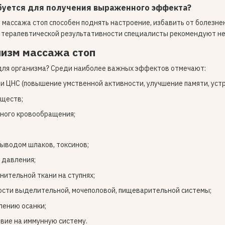
буется для получения выраженного эффекта?
 массажа стоп способен поднять настроение, избавить от болезн
 терапевтической результативности специалисты рекомендуют не
низм массажа стоп
 для организма? Среди наиболее важных эффектов отмечают:
и ЦНС (повышение умственной активности, улучшение памяти, устр
еществ;
нного кровообращения;
выводом шлаков, токсинов;
 давления;
нительной ткани на ступнях;
ости выделительной, мочеполовой, пищеварительной системы;
лению осанки;
вие на иммунную систему.