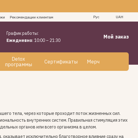
Рус
UAH
ажи
Рекомендации клиентам
График работы:
Мой заказ
Ежедневно
: 10:00 – 21:30
Detox
Сертификаты
Мерч
программы
ашего тела, через которые проходит поток жизненных сил.
иональность внутренних систем. Правильная стимуляция этих
дельных органов или всего организма в целом.
д, оказывает исключительно благотворное влияние сразу на