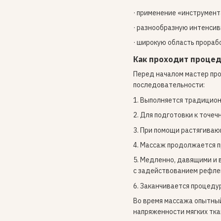
· применение «инструмент
· разнообразную интенсив
· широкую область прорабо
Как проходит процед
Перед началом мастер пр
последовательности:
1. Выполняется традицион
2. Для подготовки к точе
3. При помощи растягиваю
4. Массаж продолжается п
5. Медленно, давящими и
с задействованием рефле
6. Заканчивается процеду
Во время массажа опытный
напряженности мягких тка