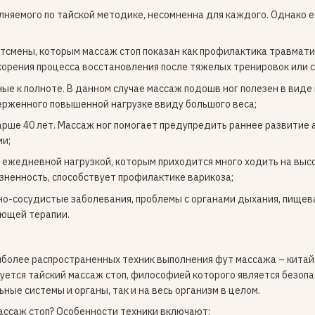
лняемого по тайской методике, несомненна для каждого. Однако 
тсмены, которым массаж стоп показан как профилактика травматиз
орения процесса восстановления после тяжелых тренировок или с
ые к полноте. В данном случае массаж подошв ног полезен в вид
ерженного повышенной нагрузке ввиду большого веса;
рше 40 лет. Массаж ног помогает предупредить раннее развитие а
ми;
ежедневной нагрузкой, которым приходится много ходить на высо
зненность, способствует профилактике варикоза;
о-сосудистые заболевания, проблемы с органами дыхания, пищевар
ющей терапии.
более распространенных техник выполнения фут массажа – китайск
куется тайский массаж стоп, философией которого является безоп
ные системы и органы, так и на весь организм в целом.
ассаж стоп? Особенности техники включают: