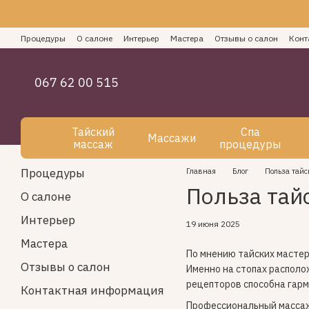
Перейти к основному контенту
Процедуры
О салоне
Интерьер
Мастера
Отзывы о салон
Конт
Как оплатить СПА услуги
Блог
Пользовательское соглашение
067 62 00 515
Тайский
Спа
Массажи
массаж
процедуры
Процедуры
Главная
Блог
Польза тайс
Польза тай
О салоне
Интерьер
19 июня 2025
Мастера
По мнению тайских мастер
Отзывы о салон
Именно на стопах располо
рецепторов способна гарм
Контактная информация
Профессиональный массаж 