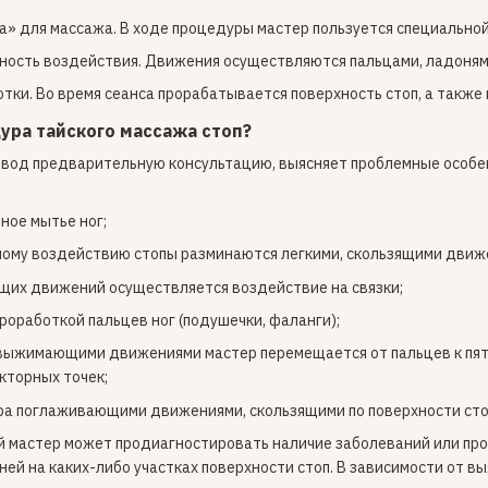
а» для массажа. В ходе процедуры мастер пользуется специальной
ность воздействия. Движения осуществляются пальцами, ладонями
тки. Во время сеанса прорабатывается поверхность стоп, а также 
ура тайского массажа стоп?
овод предварительную консультацию, выясняет проблемные особен
ное мытье ног;
чному воздействию стопы разминаются легкими, скользящими движ
щих движений осуществляется воздействие на связки;
роработкой пальцев ног (подушечки, фаланги);
 выжимающими движениями мастер перемещается от пальцев к пят
кторных точек;
ра поглаживающими движениями, скользящими по поверхности стоп
 мастер может продиагностировать наличие заболеваний или проб
ней на каких-либо участках поверхности стоп. В зависимости от 