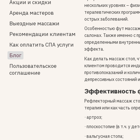
Акции и скидки
нескольких уровнях – физ
терапевтических программ
Аренда мастеров
острых заболеваний.
Выездные массажи
Особенностью фут массажа
Рекомендации клиентам
салонах. Также именно с 
определенными внутренним
Как оплатить СПА услуги
эффекта.
Блог
Как делать массаж стоп, 
Пользовательское
клиентом проводится инд
соглашение
противопоказаний и колич
депрессивных состояний и
Эффективность 
Рефлекторный массаж стоп
терапия или как часть опр
· артроз;
· плоскостопие (в т.ч. у дет
· вальгусная стопа;